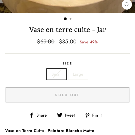
CL
(E
Vase en terre cuite - Jar
Regular
Sale
$69.00
$35.00
Save 49%
price
price
SIZE
Small
Large
SOLD OUT
Share
Tweet
Pin
Share
Tweet
Pin it
on
on
on
Facebook
Twitter
Pinterest
Vase en Terre Cuite - Peinture Blanche Matte